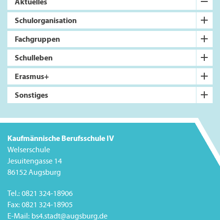
Aktuelles
Schulorganisation
Fachgruppen
Schulleben
Erasmus+
Sonstiges
Kaufmännische Berufsschule IV
Welserschule
Jesuitengasse 14
86152 Augsburg
Tel.:
0821 324-18906
Fax:
0821 324-18905
E-Mail:
bs4.stadt@augsburg.de