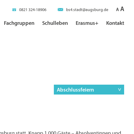
A
A
0821 324-18906
bs4.stadt@augsburg.de
Fachgruppen
Schulleben
Erasmus+
Kontakt
Abschlussfeiern
ugsburg statt. Knapp 1.000 Gäste – Absolventinnen und