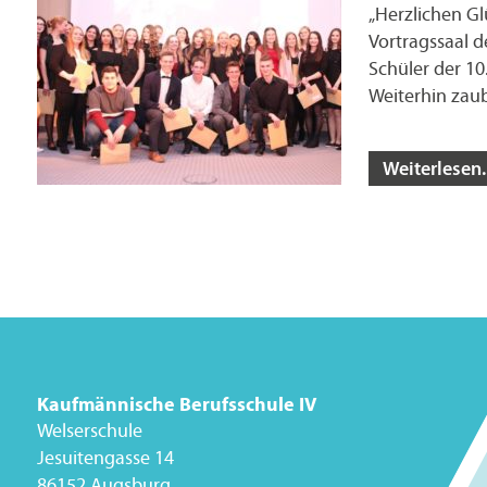
„Herzlichen G
Vortragssaal 
Schüler der 10
Weiterhin zau
Weiterlesen..
Kaufmännische Berufsschule IV
Welserschule
Jesuitengasse 14
86152 Augsburg