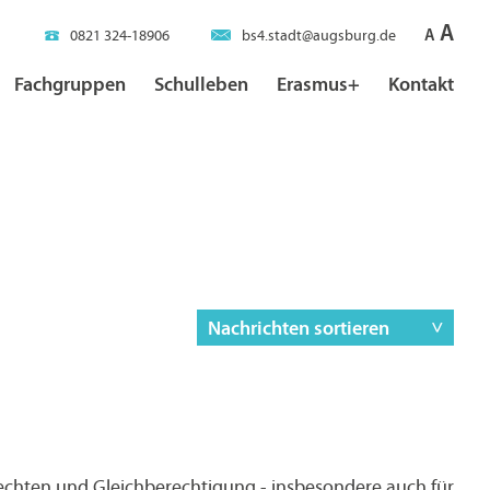
A
A
0821 324-18906
bs4.stadt@augsburg.de
Fachgruppen
Schulleben
Erasmus+
Kontakt
Nachrichten sortieren
echten und Gleichberechtigung - insbesondere auch für