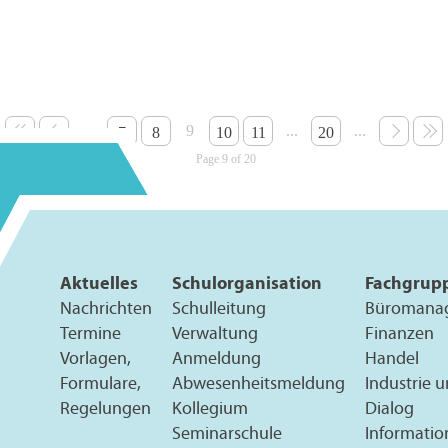
...
9
...
...
7
8
10
11
20
Page 9 of 20
Aktuelles
Schulorganisation
Fachgrup
Nachrichten
Schulleitung
Büromana
Termine
Verwaltung
Finanzen
Vorlagen,
Anmeldung
Handel
Formulare,
Abwesenheitsmeldung
Industrie 
Regelungen
Kollegium
Dialog
Seminarschule
Informatio