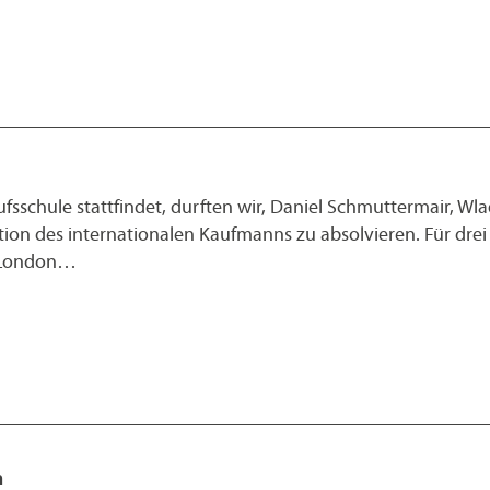
fsschule stattfindet, durften wir, Daniel Schmuttermair, W
ation des internationalen Kaufmanns zu absolvieren. Für drei 
s London…
n