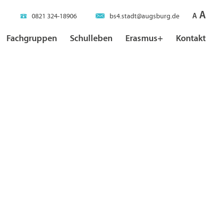
A
A
0821 324-18906
bs4.stadt@augsburg.de
Fachgruppen
Schulleben
Erasmus+
Kontakt