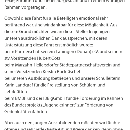
Texte, Fürbitten und Lieder ausgesucht und in einem würdigen
Rahmen vorgetragen.
Obwohl diese Fahrt für alle Beteiligten emotional sehr
berührend war, sind wir dankbar für diese Möglichkeit. Aus
diesem Grund möchten wir an dieser Stelle denjenigen
unseren ausdrücklichen Dank aussprechen, mit deren
Unterstützung diese Fahrt erst möglich wurde:
beim Partnerschaftsverein Lauingen (Donau) e.V. und seinem
stv. Vorsitzenden Hubert Götz
beim Marzahn-Hellersdorfer Städtepartnerschaftsverein und
seiner Vorsitzenden Kerstin Rocktäschel
bei unseren Ausbildungsbetrieben und unserer Schulleiterin
Karin Landgraf für die Freistellung von Schülern und
Lehrkräften
beim BMBF und der IBB gGmbH für die Förderung im Rahmen
des Bundesprojekts „Jugend erinnert“ zur Förderung von
Gedenkstättenfahrten
Aber auch den jungen Auszubildenden möchten wir für ihre
offene und sehr reflektierte Art und Weise danken, denn ohne