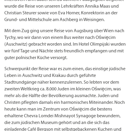
wurde die Reise von unseren Lehrkräften Annika Maas und
Christian Steurer sowie von Eva Horner, Konrektorin an der
Grund- und Mittelschule am Aschberg in Weisingen.
Mit dem Zug ging unsere Reise von Augsburg über Wien nach
Tychy, wo wir dann von einem Bus weiter nach Oświęcim
(Auschwitz) gebracht worden sind. Im Hotel Olimpijski wurden
wir fünf Tage und Nächte stets freundlich empfangen und mit
guter polnischer Küche versorgt.
Schwerpunkt der Reise war es zum einen, das einstige jüdische
Leben in Auschwitz und Krakau durch geführte
Stadtrundgänge näher kennenzulernen. So lebten vor dem
zweiten Weltkrieg ca. 8.000 Juden im kleinen Oświęcim, was
mehr als die Hälfte der Bevölkerung ausmachte. Juden und
Christen pflegten damals ein harmonisches Miteinander. Noch
heute kann man im Zentrum von Oświęcim die bestens
erhaltene Chevra Lomdei Mishnayot Synagoge bewundern,
die zum jüdischen Museum gehört und an die sich das
einladende Café Bergson mit selbstgebackenen Kuchen und